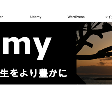
er
Udemy
WordPress
マイ