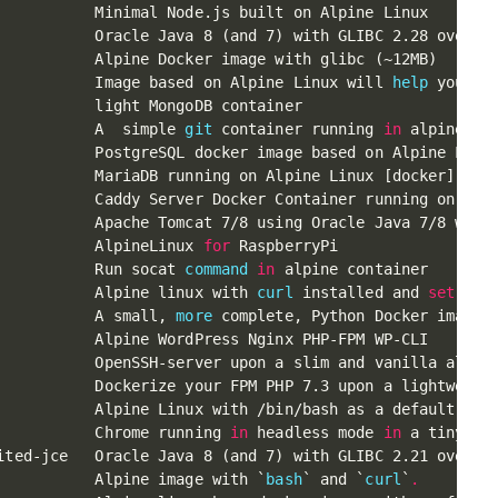
           Minimal Node.js built on Alpine Linux        
           Oracle Java 8 
(
and 7
)
 with GLIBC 2.28 over A
           Alpine Docker image with glibc 
(
~12MB
)
      
           Image based on Alpine Linux will 
help
 you wi
           light MongoDB container                     
           A  simple 
git
 container running 
in
 alpine li
           PostgreSQL docker image based on Alpine Linu
           MariaDB running on Alpine Linux 
[
docker
]
[
am
           Caddy Server Docker Container running on Alp
           Apache Tomcat 7/8 using Oracle Java 7/8 with
           AlpineLinux 
for
 RaspberryPi                  
           Run socat 
command
in
 alpine container       
           Alpine linux with 
curl
 installed and 
set
 as 
           A small, 
more
 complete, Python Docker image 
           Alpine WordPress Nginx PHP-FPM WP-CLI       
           OpenSSH-server upon a slim and vanilla alpin
           Dockerize your FPM PHP 7.3 upon a lightweigh
           Alpine Linux with /bin/bash as a default she
           Chrome running 
in
 headless mode 
in
 a tiny Al
ited-jce   Oracle Java 8 
(
and 7
)
 with GLIBC 2.21 over A
           Alpine image with 
`
bash
`
 and 
`
curl
`
.
        