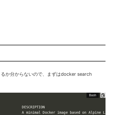
るか分からないので、まずはdocker search
           DESCRIPTION                                  
           A minimal Docker image based on Alpine Linux