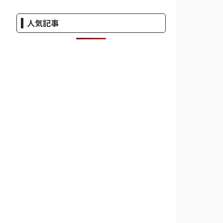
人気記事
REATED             SIZE

 months ago        98.3MB

 months ago        228MB
