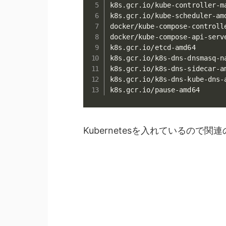
k8s.gcr.io/kube-controller-m
k8s.gcr.io/kube-scheduler-am
docker/kube-compose-controll
docker/kube-compose-api-serv
k8s.gcr.io/etcd-amd64       
k8s.gcr.io/k8s-dns-dnsmasq-n
k8s.gcr.io/k8s-dns-sidecar-a
k8s.gcr.io/k8s-dns-kube-dns-
k8s.gcr.io/pause-amd64      
Kubernetesを入れているの