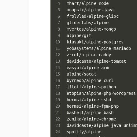
mhart/alpine-node           
anapsix/alpine-java         
frolvlad/alpine-glibc       
gliderlabs/alpine           
mvertes/alpine-mongo        
alpine/git                  
kiasaki/alpine-postgres     
yobasystems/alpine-mariadb  
zzrot/alpine-caddy          
davidcaste/alpine-tomcat    
easypi/alpine-arm           
alpine/socat                
byrnedo/alpine-curl         
jfloff/alpine-python        
etopian/alpine-php-wordpress
hermsi/alpine-sshd          
hermsi/alpine-fpm-php       
bashell/alpine-bash         
zenika/alpine-chrome        
davidcaste/alpine-java-unlim
spotify/alpine              