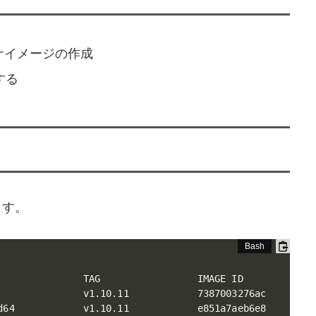
テナイメージの作成
する
ます。
               TAG                 IMAGE ID            C
               v1.10.11            7387003276ac        6
d64            v1.10.11            e851a7aeb6e8        6