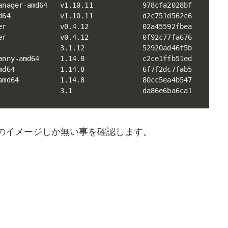
anager-amd64   v1.10.11            978cfa2028bf        6
d64            v1.10.11            d2c751d562c6        6
er             v0.4.12             02a45592fbea        8
er             v0.4.12             0f92c77fa676        8
               3.1.12              52920ad46f5b        1
anny-amd64     1.14.8              c2ce1ffb51ed        1
md64           1.14.8              6f7f2dc7fab5        1
amd64          1.14.8              80cc5ea4b547        1
               3.1                 da86e6ba6ca1        
で関連のイメージしか無い事を確認します。